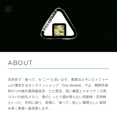
ABOUT
庄内弁で「食べて」を”こー”と言います。農業法人サンエイファー
ムが運営するオンラインショップ「Coo.shounai」では、鶴岡市発
祥のつや姫や最高級枝豆・ただ茶豆、高い糖度とクオリティで高
コスパの砂丘メロン、身のしっとり感が堪らない高級柿・庄内柿
といった、庄内に揃う、皆様に「食べて」欲しい素晴らしい食材
を各ご家庭へ提供致します。