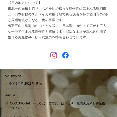
【庄内地方について】
東北一の面積を誇り、お米を始め様々な農作物に恵まれる鶴岡市
と、日本有数のスルメイカ水揚げ地である漁港を持つ酒田市の2市
と周辺地域からなる、食の宝庫です。
出羽三山・鳥海山の山々とを背に、日本海に向かって広がる広大
な平地で生まれる農作物と雪解け水・肥沃な土壌が流れ込む海で
獲れる海産物etc..様々な魅力を持ち合わせています。
CATEGORY
令和5年産 2023年 新米
ABOUT
COO.SHONAI ーつや姫 雪若丸 はえぬき 庄内のお米と特産物
ーについて